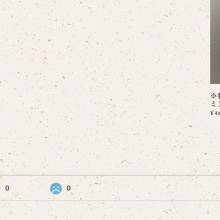
※
ミ
¥4
0
0