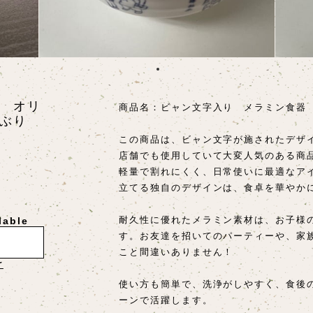
 オリ
商品名：ビャン文字入り メラミン食器
ぶり
この商品は、ビャン文字が施されたデザ
店舗でも使用していて大変人気のある商
軽量で割れにくく、日常使いに最適なア
立てる独自のデザインは、食卓を華やか
耐久性に優れたメラミン素材は、お子様
lable
す。お友達を招いてのパーティーや、家
こと間違いありません！
け
使い方も簡単で、洗浄がしやすく、食後
ーンで活躍します。