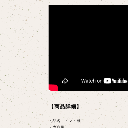
【商品詳細】
・品名 トマト麺
・内容量