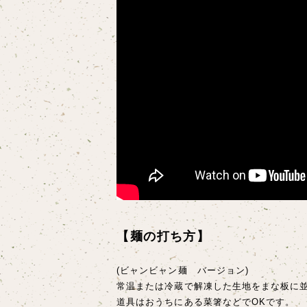
【麺の打ち方】
(ビャンビャン麺 バージョン)
常温または冷蔵で解凍した生地をまな板に
道具はおうちにある菜箸などでOKです。