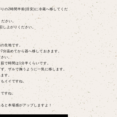
りの2時間半前(目安)に冷蔵へ移してくだ
ください。
召し上がりください。
麺の生地です。
7分温めてから器へ移しておきます。
ださい。
茹で時間は1分半くらいです。
げず、ザルで掬うように一気に移します。
れます。
てもイイですね。
イですね。
べると本場感がアップしますよ！