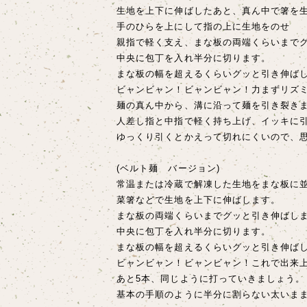
生地を上下に伸ばしたあと、真ん中で箸を
手のひらを上にして指の上に生地をのせ
親指で軽く支え、まな板の両端くらいまで
中央に包丁を入れ半分に切ります。
まな板の幅を超えるくらいグッと引き伸ば
ビャンビャン！ビャンビャン！力まずリズ
麺の真ん中から、溝に沿って麺を引き裂き
人差し指と中指で軽く持ち上げ、イッキに
ゆっくり引くとかえって切れにくいので、
(ベルト麺 バージョン)
常温または冷蔵で解凍した生地をまな板に
菜箸などで生地を上下に伸ばします。
まな板の両端くらいまでグッと引き伸ばし
中央に包丁を入れ半分に切ります。
まな板の幅を超えるくらいグッと引き伸ば
ビャンビャン！ビャンビャン！これで出来
あと5本、同じように打っていきましょう。
基本の手順のように半分に割らない太いま