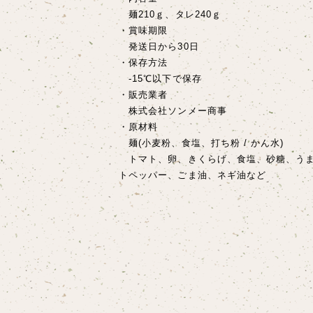
麺210ｇ、タレ240ｇ
・賞味期限
発送日から30日
・保存方法
-15℃以下で保存
・販売業者
株式会社ソンメー商事
・原材料
麺(小麦粉、食塩、打ち粉 / かん水)
トマト、卵、きくらげ、食塩、砂糖、うま
トペッパー、ごま油、ネギ油など