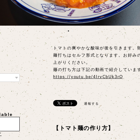
トマトの爽やかな酸味が後を引きます。
麺打ちはセルフ形式となります。お好み
上がりください。
麺の打ち方は下記の動画で紹介していま
https://youtu.be/4IrvCbUk3rQ
通報する
lable
【トマト麺の作り方】
け