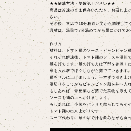
★★解凍方法・要確認ください★★
商品は冷凍のまま保存いただき、お召し上が
さい。
その後、常温で10分程置いてから調理して
具材は、湯煎で7分温めてから麺にかけてお
作り方
材料は、トマト麺のソース・ビャンビャン
それぞれ解凍後、トマト麺のソースを湯煎で
麺を打ちます。麺の打ち方は下部を参照く
麺を入れ箸でほぐしながら茹でていきます。
麺をザルに上げましょう。一本ずつ引き上
湯切りをしてからビャンビャン麺を丼へ入
もしあれば、青梗菜など茹でた葉物を添え
ソースを麺の上へかけましょう。
もしあれば、小葱をパラリと散らしてもイ
トマト麺の出来上がりです！
スープ代わりに麺のゆで汁を飲みながら食