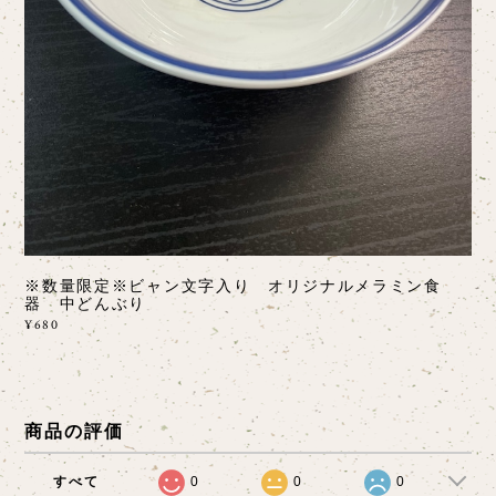
※数量限定※ビャン文字入り オリジナルメラミン食
器 中どんぶり
¥680
商品の評価
すべて
0
0
0