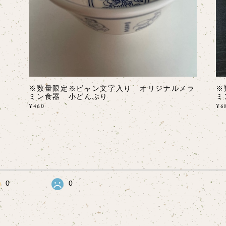
※数量限定※ビャン文字入り オリジナルメラ
※
ミン食器 小どんぶり
ミ
¥460
¥6
0
0